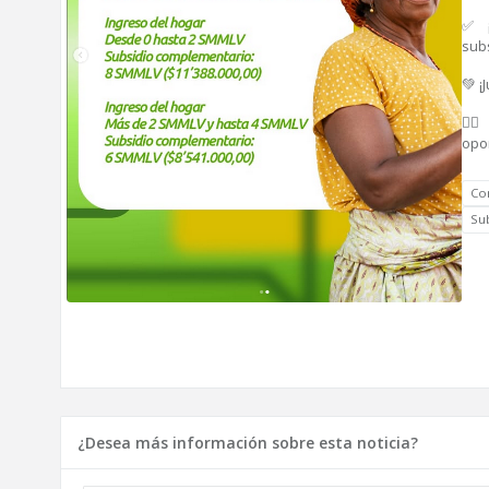
✅ ¡
sub
💚 
👉
opo
Co
Su
¿Desea más información sobre esta noticia?