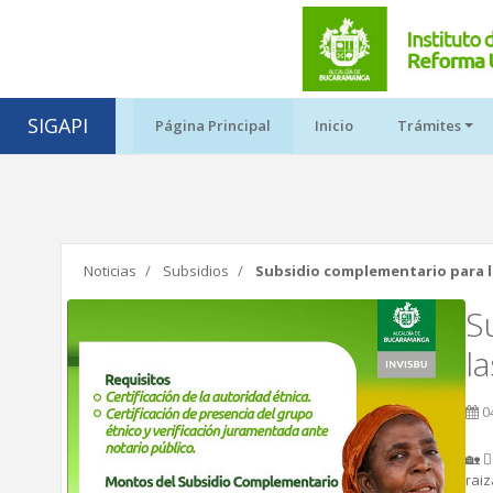
SIGAPI
Página Principal
Inicio
Trámites
Noticias
Subsidios
Subsidio complementario para 
S
l
0
🏡
rai