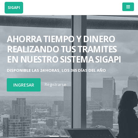
SIGAPI
AHORRA TIEMPO Y DINERO
REALIZANDO TUS TRAMITES
EN NUESTRO SISTEMA SIGAPI
DISPONIBLE LAS 24 HORAS, LOS 365 DÍAS DEL AÑO
Previous
Next
Registrarse
INGRESAR